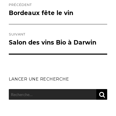
de
PRÉCÉDENT
l’article
Bordeaux fête le vin
Article
précédent :
SUIVANT
Salon des vins Bio à Darwin
Article
suivant :
LANCER UNE RECHERCHE
REC
Recherche
pour
: