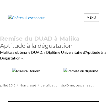
MENU
Château Lescaneaut
Remise du DUAD à Malika
Aptitude à la dégustation
Malika a obtenu le DUAD, « Diplôme Universitaire d’Aptitude à la
Dégustation ».
Publié
Catégories
Étiquettes
juillet 2015
Non classé
certification
,
diplôme
,
Lescaneaut
le
Navigation