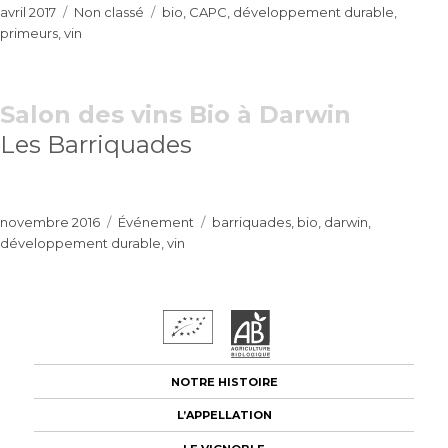
Publié
Catégories
Étiquettes
avril 2017
Non classé
bio
,
CAPC
,
développement durable
,
le
primeurs
,
vin
Salon des vins Bio à Darwin
Les Barriquades
Publié
Catégories
Étiquettes
novembre 2016
Événement
barriquades
,
bio
,
darwin
,
le
développement durable
,
vin
NOTRE HISTOIRE
L’APPELLATION