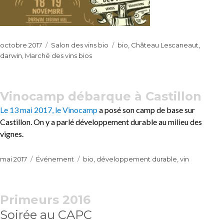
Publié
Catégories
Étiquettes
octobre 2017
Salon des vins bio
bio
,
Château Lescaneaut
,
le
darwin
,
Marché des vins bios
Vinocamp débarque à Castillon
Le 13 mai 2017, le
Vinocamp
a posé son camp de base sur
Castillon. On y a parlé développement durable au milieu des
vignes.
Publié
Catégories
Étiquettes
mai 2017
Événement
bio
,
développement durable
,
vin
le
Primeurs 2016
Soirée au CAPC