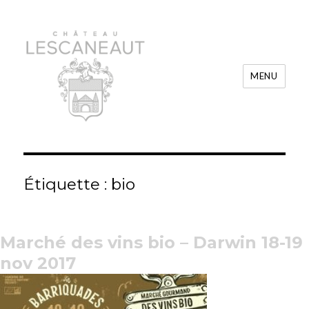
MENU
Château Lescaneaut
Étiquette :
bio
Marché des vins bio – Darwin 18-19
nov 2017