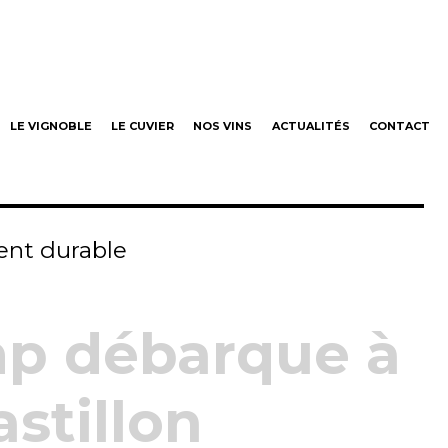
neaut
LE VIGNOBLE
LE CUVIER
NOS VINS
ACTUALITÉS
CONTACT
nt durable
p débarque à
astillon