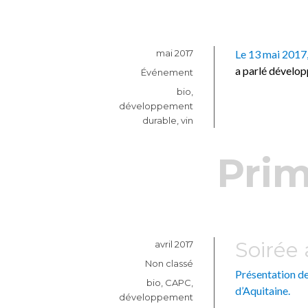
Publié
mai 2017
Le 13 mai 2017,
le
a parlé dévelop
Catégories
Événement
Étiquettes
bio
,
développement
durable
,
vin
Prim
Soirée
Publié
avril 2017
le
Catégories
Non classé
Présentation d
Étiquettes
bio
,
CAPC
,
d’Aquitaine.
développement