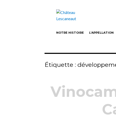
Castillon-Côtes de Bordeaux Vin bio
Château Lesca
NOTRE HISTOIRE
L’APPELLATION
Étiquette :
développeme
Vinocam
C