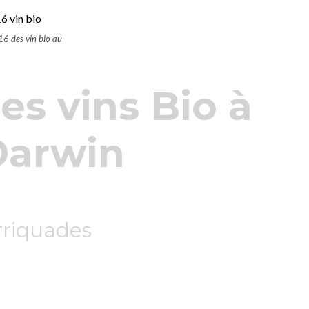
16 des vin bio au
es vins Bio à
Darwin
rriquades