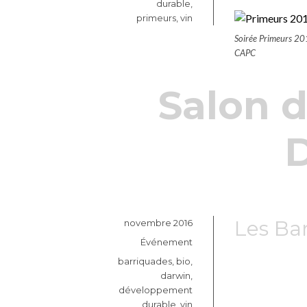
durable
,
primeurs
,
vin
Soirée Primeurs 20
CAPC
Salon d
Les Ba
Publié
novembre 2016
le
Catégories
Événement
Étiquettes
barriquades
,
bio
,
darwin
,
développement
durable
,
vin