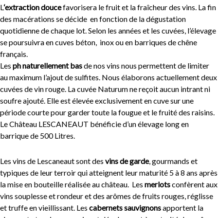
L
‘extraction douce
favorisera le fruit et la fraîcheur des vins. La fin
des macérations se décide en fonction de la dégustation
quotidienne de chaque lot. Selon les années et les cuvées, l’élevage
se poursuivra en cuves béton, inox ou en barriques de chêne
français.
Les
ph naturellement bas
de nos vins nous permettent de limiter
au maximum l’ajout de sulfites. Nous élaborons actuellement deux
cuvées de vin rouge. La cuvée Naturum ne reçoit aucun intrant ni
soufre ajouté. Elle est élevée exclusivement en cuve sur une
période courte pour garder toute la fougue et le fruité des raisins.
Le Château LESCANEAUT bénéficie d’un élevage long en
barrique de 500 Litres.
Les vins de Lescaneaut sont des
vins de garde
, gourmands et
typiques de leur terroir qui atteignent leur maturité 5 à 8 ans après
la mise en bouteille réalisée au château. Les
merlots
confèrent aux
vins souplesse et rondeur et des arômes de fruits rouges, réglisse
et truffe en vieillissant. Les
cabernets sauvignons
apportent la