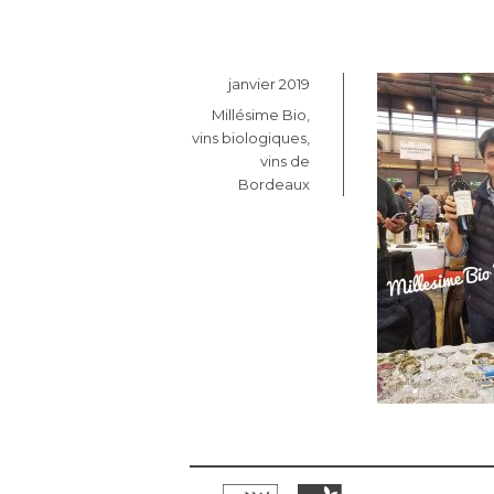
Publié
janvier 2019
le
Catégories
Millésime Bio
,
vins biologiques
,
vins de
Bordeaux