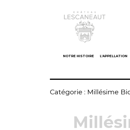
Castillon-Côtes de Bordeaux Vin bio
Château Lesca
NOTRE HISTOIRE
L’APPELLATION
Catégorie :
Millésime Bi
Millés