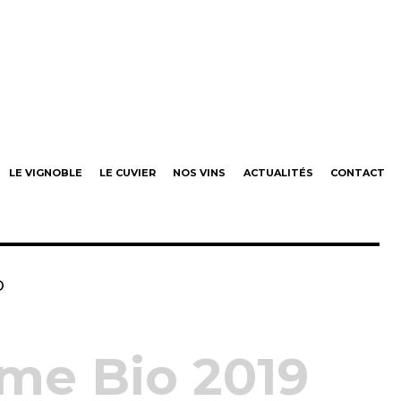
neaut
LE VIGNOBLE
LE CUVIER
NOS VINS
ACTUALITÉS
CONTACT
o
ime Bio 2019