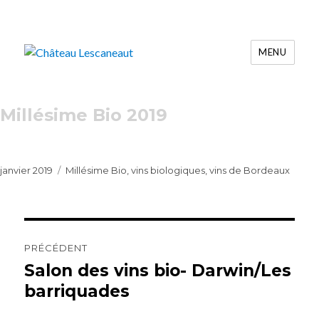
MENU
Château Lescaneaut
Millésime Bio 2019
Publié
Catégories
janvier 2019
Millésime Bio
,
vins biologiques
,
vins de Bordeaux
le
Navigation
de
PRÉCÉDENT
l’article
Salon des vins bio- Darwin/Les
Article
précédent :
barriquades