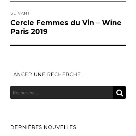
SUIVANT
Cercle Femmes du Vin – Wine
Article
suivant :
Paris 2019
LANCER UNE RECHERCHE
REC
Recherche
pour
:
DERNIÈRES NOUVELLES