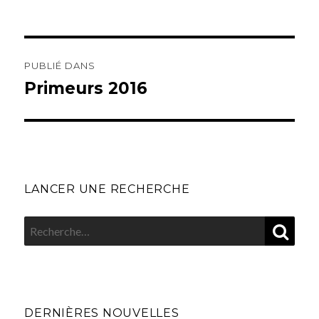
le
réelle
Navigation
de
PUBLIÉ DANS
l’article
Primeurs 2016
LANCER UNE RECHERCHE
REC
Recherche
pour
:
DERNIÈRES NOUVELLES