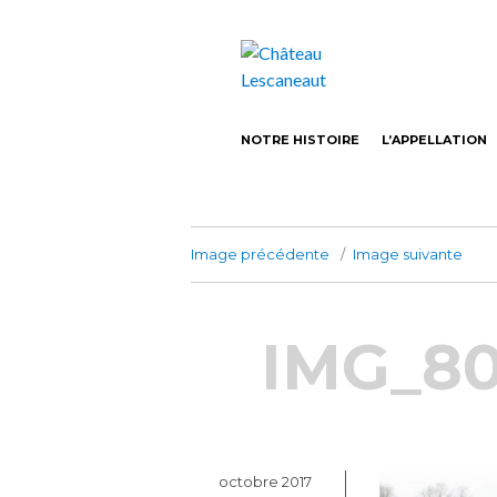
Castillon-Côtes de Bordeaux Vin bio
Château Lesca
NOTRE HISTOIRE
L’APPELLATION
Image précédente
Image suivante
IMG_80
Publié
octobre 2017