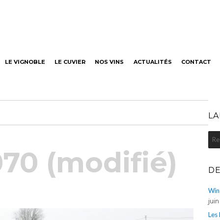
neaut
LE VIGNOBLE
LE CUVIER
NOS VINS
ACTUALITÉS
CONTACT
LA
Rec
pou
70 (modifié)
:
DE
Win
jui
Les