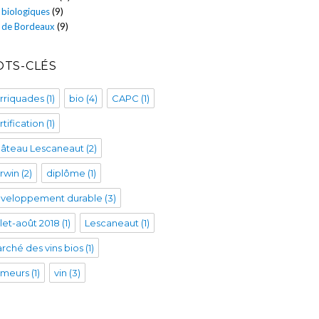
 biologiques
(9)
s de Bordeaux
(9)
TS-CLÉS
rriquades
(1)
bio
(4)
CAPC
(1)
rtification
(1)
âteau Lescaneaut
(2)
rwin
(2)
diplôme
(1)
veloppement durable
(3)
illet-août 2018
(1)
Lescaneaut
(1)
rché des vins bios
(1)
imeurs
(1)
vin
(3)