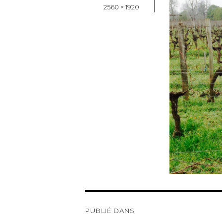
le
Taille
2560 × 1920
réelle
Navigation
de
PUBLIÉ DANS
l’article