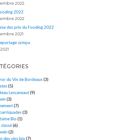
embre 2022
Fooding 2022
embre 2022
ise des prix du Fooding 2022
embre 2021
reportage sympa
 2021
TÉGORIES
énor du Vin de Bordeaux
(3)
stes
(5)
teau Lescaneaut
(9)
win
(3)
nement
(7)
 barriquades
(3)
ésime Bio
(1)
 classé
(6)
wein
(2)
n des vins bio
(7)