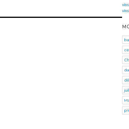
vins
vin
MO
ba
ce
Ch
da
dé
ju
Ma
pr