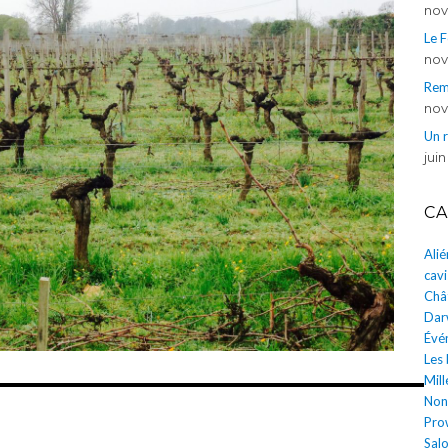
nov
Le 
nov
Rem
nov
Un 
juin
CA
Ali
cavi
Châ
Dar
Évé
Les
Mill
Non
Pro
Salo