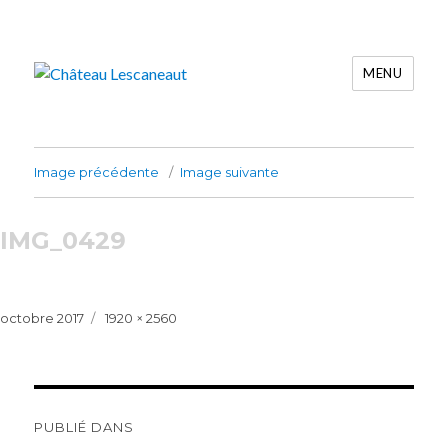
MENU
Château Lescaneaut
Image précédente
Image suivante
IMG_0429
Publié
Taille
octobre 2017
1920 × 2560
le
réelle
Navigation
de
PUBLIÉ DANS
l’article