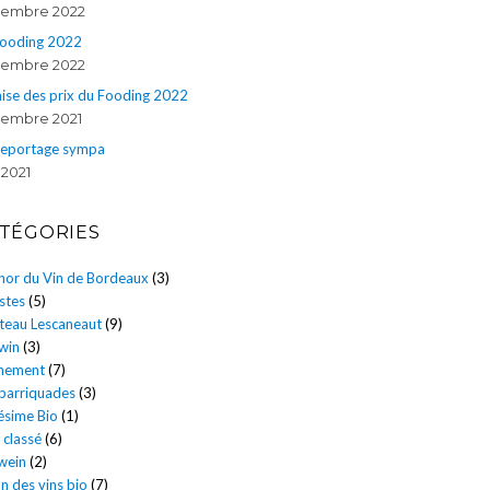
embre 2022
Fooding 2022
embre 2022
ise des prix du Fooding 2022
embre 2021
reportage sympa
 2021
TÉGORIES
énor du Vin de Bordeaux
(3)
stes
(5)
teau Lescaneaut
(9)
win
(3)
nement
(7)
 barriquades
(3)
ésime Bio
(1)
 classé
(6)
wein
(2)
n des vins bio
(7)