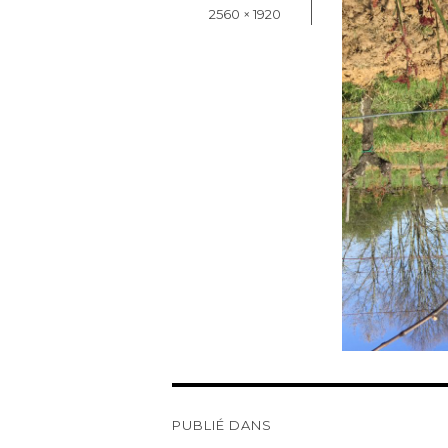
le
Taille
2560 × 1920
réelle
Navigation
de
PUBLIÉ DANS
l’article