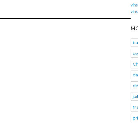
vins
vin
MO
ba
ce
Ch
da
dé
ju
Ma
pr