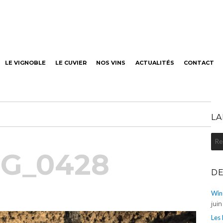
neaut
LE VIGNOBLE
LE CUVIER
NOS VINS
ACTUALITÉS
CONTACT
LA
Rec
pou
MG_0428
:
DE
Win
jui
Les