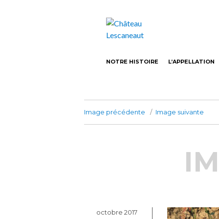
Castillon-Côtes de Bordeaux Vin bio
Château Lesca
NOTRE HISTOIRE
L’APPELLATION
Image précédente
Image suivante
I
Publié
octobre 2017