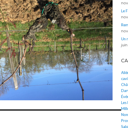
nov
Le 
nov
Rem
nov
Un 
juin
CA
Ali
cavi
Châ
Dar
Évé
Les
Mill
Non
Pro
Salo