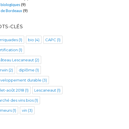
 biologiques
(9)
s de Bordeaux
(9)
TS-CLÉS
rriquades
(1)
bio
(4)
CAPC
(1)
rtification
(1)
âteau Lescaneaut
(2)
rwin
(2)
diplôme
(1)
veloppement durable
(3)
illet-août 2018
(1)
Lescaneaut
(1)
rché des vins bios
(1)
imeurs
(1)
vin
(3)