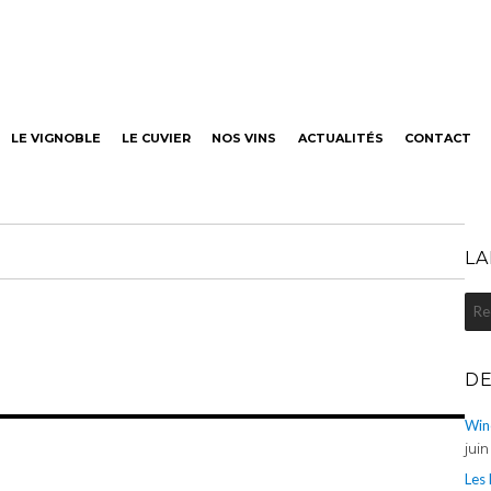
neaut
LE VIGNOBLE
LE CUVIER
NOS VINS
ACTUALITÉS
CONTACT
LA
Rec
pou
:
DE
Win
jui
Les