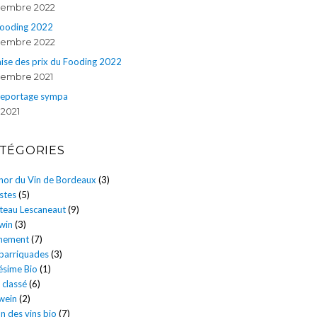
embre 2022
Fooding 2022
embre 2022
ise des prix du Fooding 2022
embre 2021
reportage sympa
 2021
TÉGORIES
énor du Vin de Bordeaux
(3)
stes
(5)
teau Lescaneaut
(9)
win
(3)
nement
(7)
 barriquades
(3)
ésime Bio
(1)
 classé
(6)
wein
(2)
n des vins bio
(7)