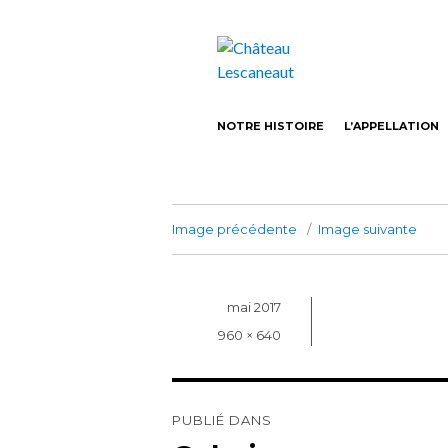
Castillon-Côtes de Bordeaux Vin bio
Château Lesca
NOTRE HISTOIRE
L’APPELLATION
Image précédente
Image suivante
Publié
mai 2017
le
Taille
960 × 640
réelle
Navigation
de
PUBLIÉ DANS
l’article