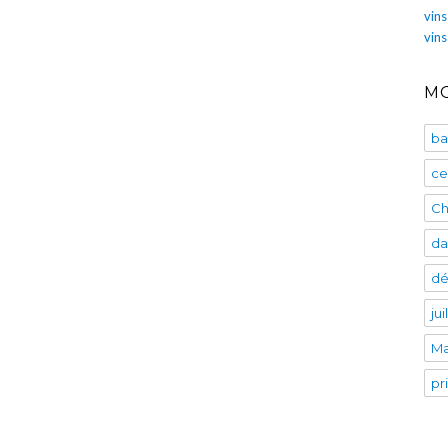
vins
vin
MO
ba
ce
Ch
da
dé
ju
Ma
pr