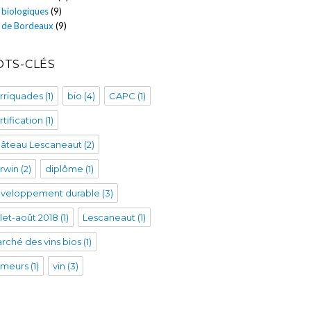
 biologiques
(9)
s de Bordeaux
(9)
TS-CLÉS
rriquades
(1)
bio
(4)
CAPC
(1)
rtification
(1)
âteau Lescaneaut
(2)
rwin
(2)
diplôme
(1)
veloppement durable
(3)
illet-août 2018
(1)
Lescaneaut
(1)
rché des vins bios
(1)
imeurs
(1)
vin
(3)