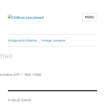
MENU
Château Lescaneaut
Image précédente
Image suivante
1140
Publié
Taille
octobre 2017
1920 × 2560
le
réelle
Navigation
de
PUBLIÉ DANS
l’article