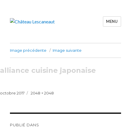
MENU
Château Lescaneaut
Image précédente
Image suivante
alliance cuisine japonaise
Publié
Taille
octobre 2017
2048 × 2048
le
réelle
Navigation
de
PUBLIÉ DANS
l’article