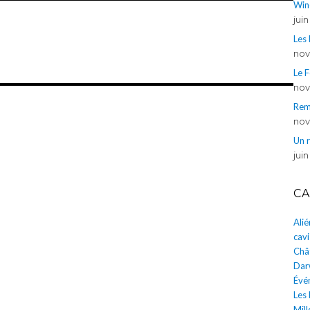
Win
jui
Les
nov
Le 
nov
Rem
nov
Un 
juin
CA
Ali
cavi
Châ
Dar
Évé
Les
Mill