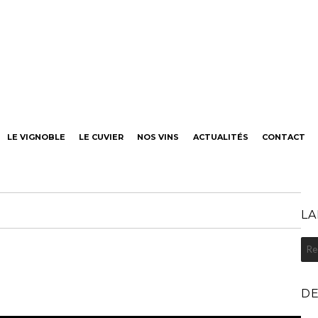
neaut
LE VIGNOBLE
LE CUVIER
NOS VINS
ACTUALITÉS
CONTACT
LA
Rec
pou
:
DE