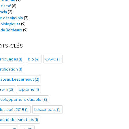
 classé
(6)
wein
(2)
n des vins bio
(7)
 biologiques
(9)
s de Bordeaux
(9)
TS-CLÉS
rriquades
(1)
bio
(4)
CAPC
(1)
rtification
(1)
âteau Lescaneaut
(2)
rwin
(2)
diplôme
(1)
veloppement durable
(3)
illet-août 2018
(1)
Lescaneaut
(1)
rché des vins bios
(1)