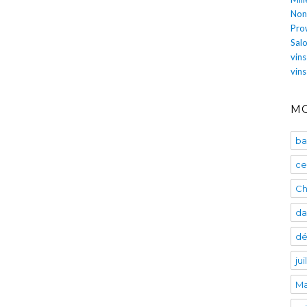
Non
Pro
Salo
vins
vin
MO
ba
ce
Ch
da
dé
ju
Ma