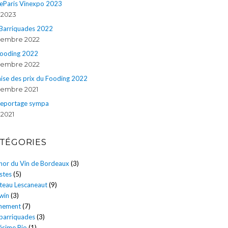
eParis Vinexpo 2023
n 2023
 Barriquades 2022
embre 2022
Fooding 2022
embre 2022
ise des prix du Fooding 2022
embre 2021
reportage sympa
 2021
TÉGORIES
énor du Vin de Bordeaux
(3)
stes
(5)
teau Lescaneaut
(9)
win
(3)
nement
(7)
 barriquades
(3)
ésime Bio
(1)