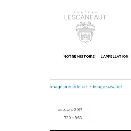
Castillon-Côtes de Bordeaux Vin bio
Château Lesca
NOTRE HISTOIRE
L’APPELLATION
Image précédente
Image suivante
Publié
octobre 2017
le
Taille
720 × 960
réelle