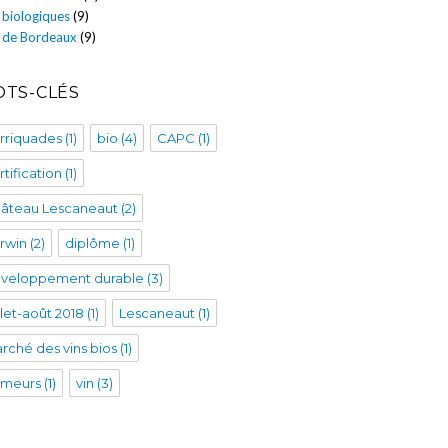
 biologiques
(9)
s de Bordeaux
(9)
TS-CLÉS
rriquades
(1)
bio
(4)
CAPC
(1)
rtification
(1)
âteau Lescaneaut
(2)
rwin
(2)
diplôme
(1)
veloppement durable
(3)
illet-août 2018
(1)
Lescaneaut
(1)
rché des vins bios
(1)
imeurs
(1)
vin
(3)