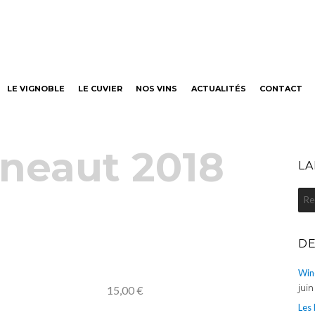
neaut
LE VIGNOBLE
LE CUVIER
NOS VINS
ACTUALITÉS
CONTACT
neaut 2018
LA
Rec
pou
:
DE
Win
jui
15,00
€
Les