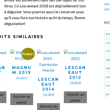
vins
litres. Ce Lescaneaut 2018 est déjà tellement bon
vin
à déguster. Vous pourrez aussi le conserver pour
qu’il vous livre son histoire au fil du temps. Bonne
MO
dégustation!
ba
ITS SIMILAIRES
ce
Ch
Promo !
da
AN
MAGNU
LESCAN
dé
T
M 2019
EAUT
ju
4
2012
Le
35,00
€
LESCAN
€
14,00
€
prix
Le
EAUT
30,00
€
Ma
2014
initial
prix
 au
Ajouter au
pr
12,00
€
était :
actuel
Ajouter au
r
panier
35,00 €.
est :
panier
Ajouter au
30,00 €.