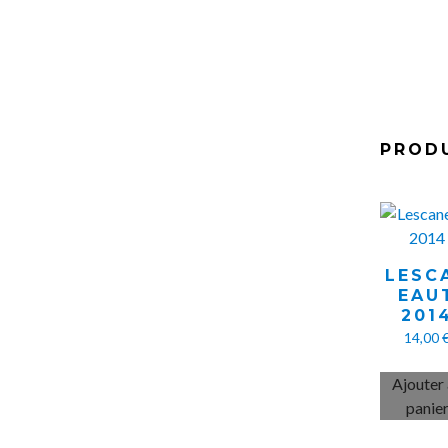
PRODU
LESC
EAU
201
14,00
Ajouter
panie