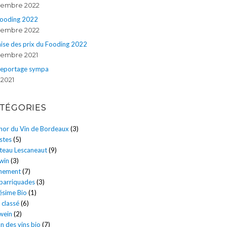
embre 2022
Fooding 2022
embre 2022
ise des prix du Fooding 2022
embre 2021
reportage sympa
 2021
TÉGORIES
énor du Vin de Bordeaux
(3)
stes
(5)
teau Lescaneaut
(9)
win
(3)
nement
(7)
 barriquades
(3)
ésime Bio
(1)
 classé
(6)
wein
(2)
n des vins bio
(7)