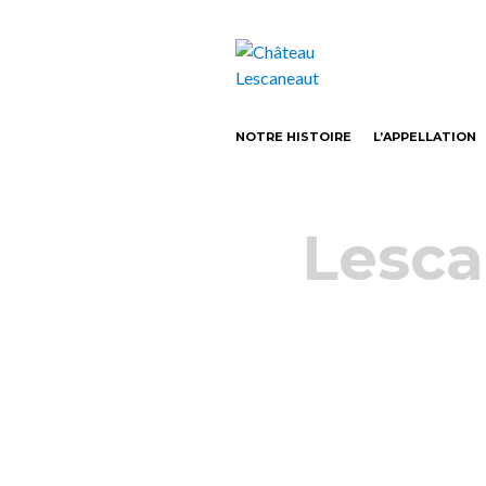
Castillon-Côtes de Bordeaux Vin bio
Château Lesca
NOTRE HISTOIRE
L’APPELLATION
Lesca