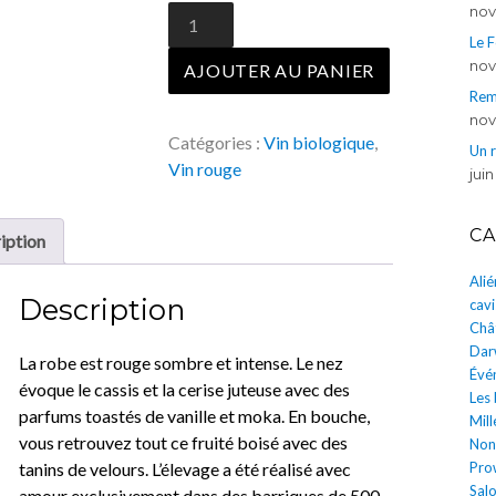
nov
quantité
de
Le 
Lescaneaut
nov
AJOUTER AU PANIER
2018
Rem
nov
Catégories :
Vin biologique
,
Un 
Vin rouge
juin
CA
iption
Ali
Description
cavi
Châ
Dar
La robe est rouge sombre et intense. Le nez
Évé
évoque le cassis et la cerise juteuse avec des
Les
parfums toastés de vanille et moka. En bouche,
Mill
vous retrouvez tout ce fruité boisé avec des
Non
tanins de velours. L’élevage a été réalisé avec
Pro
Salo
amour exclusivement dans des barriques de 500