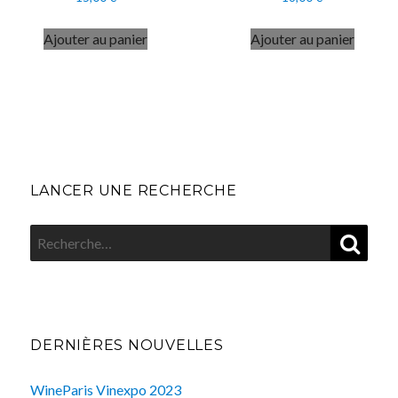
Ajouter au panier
Ajouter au panier
LANCER UNE RECHERCHE
REC
Recherche
pour
:
DERNIÈRES NOUVELLES
WineParis Vinexpo 2023