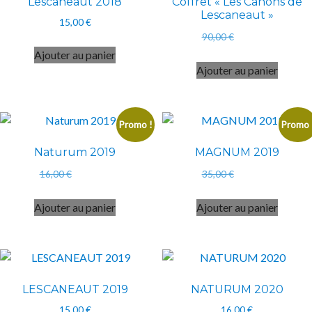
Lescaneaut 2018
Coffret « Les Canons de
Lescaneaut »
15,00
€
Le
Le
90,00
€
72,00
€
prix
prix
Ajouter au panier
initial
actuel
Ajouter au panier
était :
est :
90,00 €.
72,00 €.
Promo !
Promo 
Naturum 2019
MAGNUM 2019
Le
Le
Le
Le
16,00
€
14,00
€
35,00
€
30,00
€
prix
prix
prix
prix
initial
actuel
initial
actuel
Ajouter au panier
Ajouter au panier
était :
est :
était :
est :
16,00 €.
14,00 €.
35,00 €.
30,00 €.
LESCANEAUT 2019
NATURUM 2020
15,00
€
16,00
€