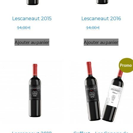
Lescaneaut 2015
Lescaneaut 2016
Le
Le
Le
Le
14,00
€
12,00
€
14,00
€
12,00
€
prix
prix
prix
prix
initial
actuel
initial
actuel
Ajouter au panier
Ajouter au panier
était :
est :
était :
est :
14,00 €.
12,00 €.
14,00 €.
12,00 €.
Promo 