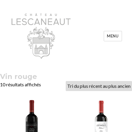
MENU
Château Lescaneaut
Vin rouge
Trié
10 résultats affichés
du
plus
récent
au
plus
ancien