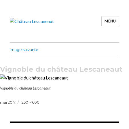
MENU
Château Lescaneaut
Image suivante
Vignoble du château Lescaneaut
Vignoble du château Lescaneaut
Publié
Taille
mai 2017
250 × 600
le
réelle
Navigation