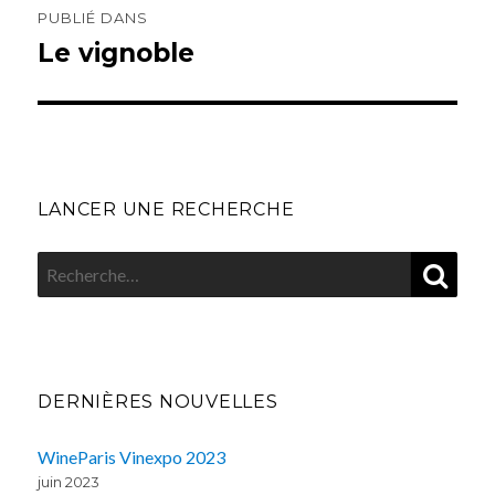
de
PUBLIÉ DANS
l’article
Le vignoble
LANCER UNE RECHERCHE
REC
Recherche
pour
:
DERNIÈRES NOUVELLES
WineParis Vinexpo 2023
juin 2023