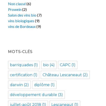
Non classé
(6)
Prowein
(2)
Salon des vins bio
(7)
vins biologiques
(9)
vins de Bordeaux
(9)
MOTS-CLÉS
barriquades
(1)
bio
(4)
CAPC
(1)
certification
(1)
Château Lescaneaut
(2)
darwin
(2)
diplôme
(1)
développement durable
(3)
juillet-août 2018
(1)
Lescaneaut
(1)