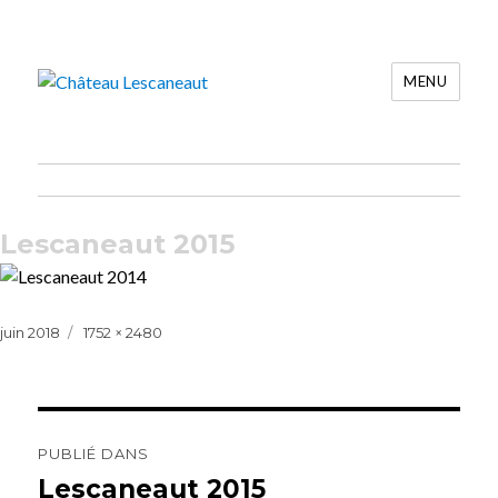
MENU
Château Lescaneaut
Lescaneaut 2015
Publié
Taille
juin 2018
1752 × 2480
le
réelle
Navigation
de
PUBLIÉ DANS
l’article
Lescaneaut 2015