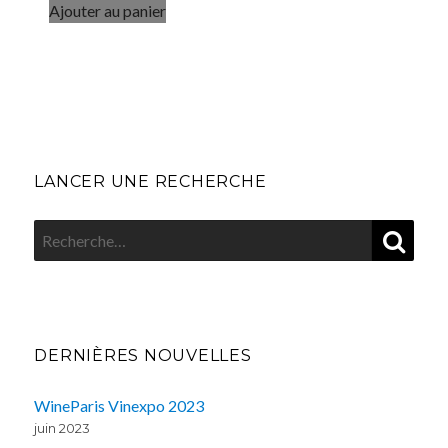
Ajouter au panier
LANCER UNE RECHERCHE
REC
Recherche
pour
:
DERNIÈRES NOUVELLES
WineParis Vinexpo 2023
juin 2023