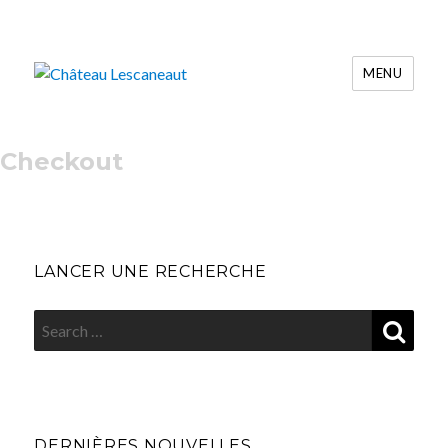
MENU
Château Lescaneaut
Checkout
LANCER UNE RECHERCHE
SEA
Search
for:
DERNIÈRES NOUVELLES